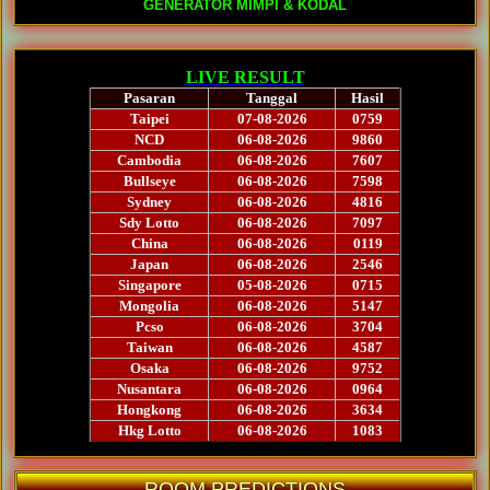
GENERATOR MIMPI & KODAL
ROOM PREDICTIONS