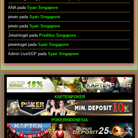
ANA pada
Syair Singapore
jetwin pada
Syair Singapore
jetwin pada
Syair Singapore
Jetwintogel pada
Prediksi Singapore
jetwintogel pada
Syair Singapore
Admin LiveSGP pada
Syair Singapore
KAPTENPOKER
POKERINDONESIA