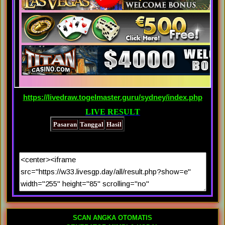
https://livedraw.togelmaster.guru/sydney/index.php
SCAN ANGKA OTOMATIS