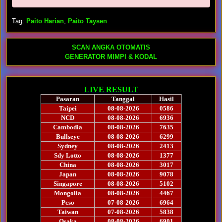
Tag:
Paito Harian
,
Paito Taysen
SCAN ANGKA OTOMATIS
GENERATOR MIMPI & KODAL