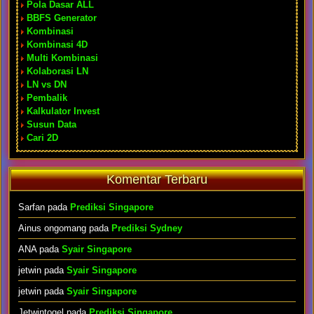
Pola Dasar ALL
BBFS Generator
Kombinasi
Kombinasi 4D
Multi Kombinasi
Kolaborasi LN
LN vs DN
Pembalik
Kalkulator Invest
Susun Data
Cari 2D
Komentar Terbaru
Sarfan
pada
Prediksi Singapore
Ainus ongomang
pada
Prediksi Sydney
ANA
pada
Syair Singapore
jetwin
pada
Syair Singapore
jetwin
pada
Syair Singapore
Jetwintogel
pada
Prediksi Singapore