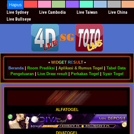
Hapus
Paito Lengkap
Live Singapore
Live Hongkong
Live Sydney
Live Cambodia
Live Taiwan
Live China
Live Bullseye
•
W
I
D
G
E
T
R
E
S
U
L
T
•
Beranda
|
Room Prediksi
|
Aplikasi & Rumus Togel
|
Tabel Data
Pengeluaran
|
Live Draw result
|
Perkakas Togel
|
Syair Togel
ALFATOGEL
DIVATOGEL