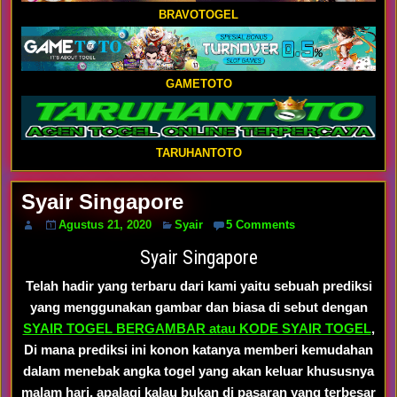
BRAVOTOGEL
GAMETOTO
TARUHANTOTO
Syair Singapore
Agustus 21, 2020
Syair
5 Comments
Syair Singapore
Telah hadir yang terbaru dari kami yaitu sebuah prediksi
yang menggunakan gambar dan biasa di sebut dengan
SYAIR TOGEL BERGAMBAR atau KODE SYAIR TOGEL
,
Di mana prediksi ini konon katanya memberi kemudahan
dalam menebak angka togel yang akan keluar khususnya
malam hari, apalagi kalau bukan di pasaran yang terbesar