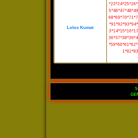
*23*24*25*26
5*46*47*48*4
68*69*70*71*7
*91*92*93*94
Lolos Kumat
3*14*15*16*1
36*37*38*39*4
*59*60*61*62
1*82*8
S
GE