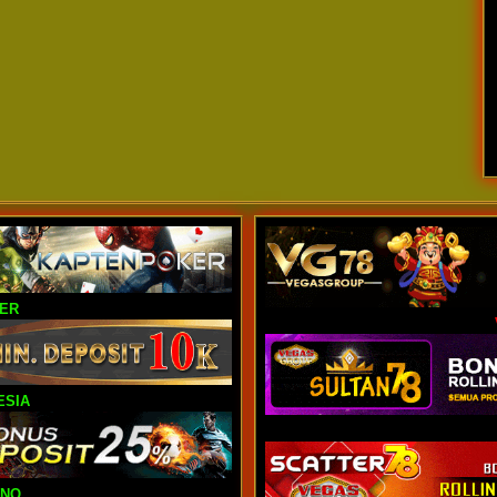
ER
ESIA
INO