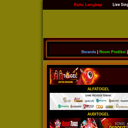
Paito Lengkap
Live Sin
Beranda
|
Room Prediksi
ALFATOGEL
AUDITOGEL