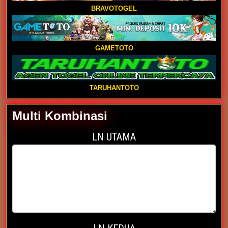
BRAVOTOGEL
GAMETOTO
TARUHANTOTO
Multi Kombinasi
LN UTAMA