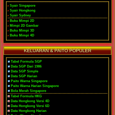
Syair Singapore
Syair Hongkong
Syair Sydney
Buku Mimpi 2D
Mimpi 2D Gambar
Buku Mimpi 3D
Buku Mimpi 4D
KELUARAN & PAITO POPULER
Tabel Formula SGP
Data SGP Dari 1986
Data SGP Simple
Data SGP Harian
Paito Warna Singapore
Paito Warna Harian Singapore
Bola Merah Singapore
Tabel Formula HKG
Data Hongkong Versi 4D
Data Hongkong Versi 6D
Data Hongkong Harian