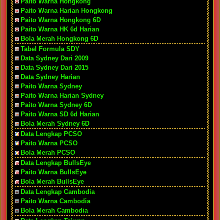
Paito Warna Hongkong
Paito Warna Harian Hongkong
Paito Warna Hongkong 6D
Paito Warna HK 6d Harian
Bola Merah Hongkong 6D
Tabel Formula SDY
Data Sydney Dari 2009
Data Sydney Dari 2015
Data Sydney Harian
Paito Warna Sydney
Paito Warna Harian Sydney
Paito Warna Sydney 6D
Paito Warna SD 6d Harian
Bola Merah Sydney 6D
Data Lengkap PCSO
Paito Warna PCSO
Bola Merah PCSO
Data Lengkap BullsEye
Paito Warna BullsEye
Bola Merah BullsEye
Data Lengkap Cambodia
Paito Warna Cambodia
Bola Merah Cambodia