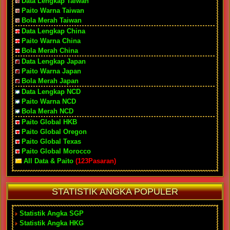
Data Lengkap Taiwan
Paito Warna Taiwan
Bola Merah Taiwan
Data Lengkap China
Paito Warna China
Bola Merah China
Data Lengkap Japan
Paito Warna Japan
Bola Merah Japan
Data Lengkap NCD
Paito Warna NCD
Bola Merah NCD
Paito Global HKB
Paito Global Oregon
Paito Global Texas
Paito Global Morocco
All Data & Paito
(123Pasaran)
STATISTIK ANGKA POPULER
Statistik Angka SGP
Statistik Angka HKG