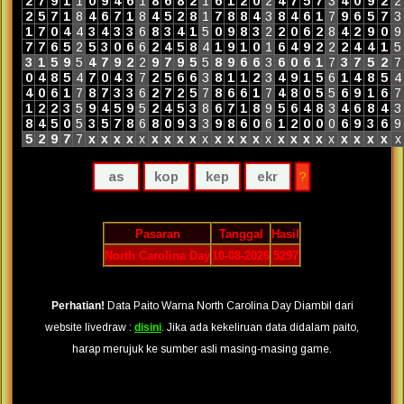
2
7
9
1
1
0
9
4
6
1
8
6
8
2
1
6
1
2
0
2
4
7
5
7
3
4
0
9
2
2
2
5
7
1
8
4
6
7
1
8
4
5
2
8
1
7
8
8
4
3
8
4
6
1
7
9
6
5
7
3
1
7
0
4
4
3
4
3
3
6
8
3
4
1
5
0
9
8
3
2
2
0
6
2
8
4
2
9
0
9
7
7
6
5
2
5
3
0
6
6
2
4
5
8
4
1
9
1
0
1
6
4
9
2
2
2
4
4
1
5
3
1
5
9
5
4
7
9
2
2
9
7
9
5
5
8
9
6
6
3
6
0
6
1
7
3
7
5
2
7
0
4
8
5
4
7
0
4
3
7
2
5
6
6
3
8
1
1
2
3
4
9
1
5
6
1
4
8
5
4
4
0
6
1
7
8
7
3
3
6
2
7
2
5
7
8
6
6
1
7
4
8
0
5
5
6
9
1
6
7
1
2
2
3
5
9
4
5
9
5
2
4
5
3
8
6
7
1
8
9
5
6
4
8
3
4
6
8
4
3
8
4
5
0
5
3
5
7
8
6
8
0
9
3
3
9
8
6
0
6
1
2
0
0
0
6
9
3
6
9
5
2
9
7
7
x
x
x
x
x
x
x
x
x
x
x
x
x
x
x
x
x
x
x
x
x
x
x
x
x
Pasaran
Tanggal
Hasil
North Carolina Day
10-08-2026
5297
Perhatian!
Data Paito Warna North Carolina Day Diambil dari
website livedraw :
disini
. Jika ada kekeliruan data didalam paito,
harap merujuk ke sumber asli masing-masing game.