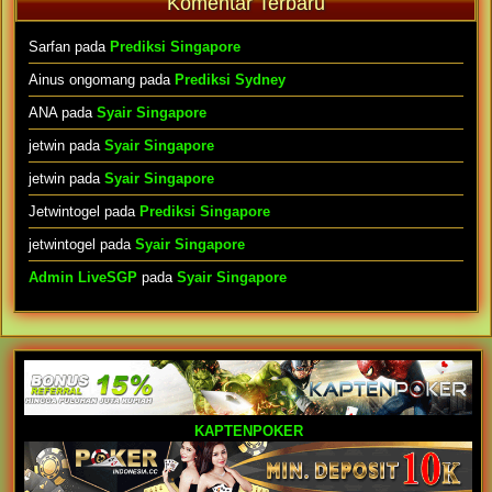
Komentar Terbaru
Sarfan
pada
Prediksi Singapore
Ainus ongomang
pada
Prediksi Sydney
ANA
pada
Syair Singapore
jetwin
pada
Syair Singapore
jetwin
pada
Syair Singapore
Jetwintogel
pada
Prediksi Singapore
jetwintogel
pada
Syair Singapore
Admin LiveSGP
pada
Syair Singapore
KAPTENPOKER