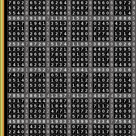
7
8
0
2
2
6
5
2
9
2
6
2
6
4
1
8
8
6
2
8
9
5
6
0
6
1
9
7
2
9
6
5
2
9
2
6
4
9
8
8
9
2
6
3
9
5
4
8
7
6
6
8
8
4
3
0
9
3
1
4
5
5
4
4
8
0
9
5
8
4
5
4
8
6
5
2
9
3
9
3
3
2
6
0
6
7
0
1
4
5
5
0
6
3
9
9
1
8
8
7
1
1
3
5
8
1
5
2
3
5
6
3
3
9
3
3
8
8
6
5
0
6
1
7
8
1
9
4
1
5
3
5
1
3
4
0
3
4
7
2
0
2
4
5
9
4
2
5
0
5
3
7
1
1
2
6
4
9
2
2
9
0
4
8
3
0
9
6
8
5
7
3
3
3
6
7
8
9
2
2
5
0
9
0
9
2
6
6
8
5
3
2
7
4
2
6
6
8
0
8
8
7
7
8
6
1
3
1
4
5
6
5
1
4
5
4
5
3
7
1
6
9
6
8
5
4
6
2
1
3
1
8
6
8
5
7
0
8
4
3
2
5
3
4
7
8
7
2
9
2
5
1
7
4
2
1
1
0
5
5
3
8
3
6
9
1
0
2
6
8
1
2
5
2
7
2
2
4
5
9
5
2
2
1
3
4
5
7
1
8
4
4
8
7
6
2
9
9
5
5
4
0
1
2
3
9
6
9
9
9
7
8
5
8
4
9
1
0
5
5
8
0
5
4
9
3
0
6
3
9
5
2
6
2
8
5
1
8
6
5
0
4
1
1
2
0
2
6
5
2
1
6
1
7
8
7
5
3
3
6
3
4
1
4
5
6
2
9
3
3
2
7
3
2
5
4
8
8
7
6
9
3
5
4
9
6
4
8
9
8
7
6
7
3
1
0
7
5
2
7
1
2
7
4
2
1
8
4
1
5
6
9
3
0
3
3
0
1
6
7
7
4
3
7
1
6
7
7
1
8
6
5
1
8
9
6
5
2
7
9
5
4
9
3
3
6
0
8
0
8
0
5
1
4
5
6
3
8
9
8
1
0
6
2
8
3
4
1
2
3
6
1
0
2
2
9
0
1
4
5
8
1
7
5
3
5
3
0
5
5
5
2
3
1
4
1
6
6
4
1
7
8
2
3
5
0
2
6
9
6
7
0
1
6
7
1
5
2
5
7
5
3
1
9
1
0
9
2
2
4
2
3
4
5
9
6
7
1
9
1
7
8
5
8
4
8
6
1
3
4
1
3
9
7
7
4
1
3
3
6
4
0
6
7
4
5
2
0
0
0
6
3
1
7
8
5
4
4
4
8
9
9
8
7
6
7
3
3
0
3
5
3
5
7
3
6
3
7
1
8
5
1
5
8
4
9
5
4
1
5
1
8
4
9
4
9
0
6
5
2
7
1
1
2
3
6
9
8
7
6
7
9
1
9
1
0
2
0
2
2
4
7
7
1
8
2
0
7
2
9
2
5
0
2
2
4
6
0
9
9
6
8
2
3
5
1
5
2
0
2
2
1
7
9
7
5
7
3
0
3
3
6
7
9
7
2
1
5
3
8
4
5
8
9
8
7
8
9
8
8
1
9
0
3
3
5
9
9
9
9
4
2
3
4
7
7
5
6
4
1
7
8
4
6
1
4
3
2
1
3
9
6
2
1
3
0
7
3
2
5
5
6
3
9
3
0
5
3
0
3
2
2
4
0
4
8
5
3
6
9
5
7
5
1
6
7
1
7
1
8
5
3
1
7
8
5
8
3
2
5