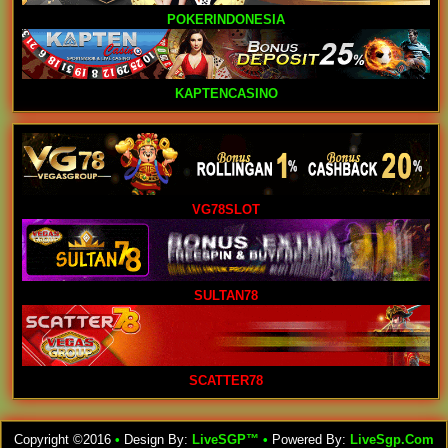
POKERINDONESIA
KAPTENCASINO
VG78SLOT
SULTAN78
SCATTER78
Copyright ©2016
•
Design By:
LiveSGP™
•
Powered By:
LiveSgp.Com