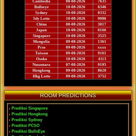
ROOM PREDICTIONS
Prediksi Singapore
Prediksi Hongkong
Prediksi Sydney
Prediksi PCSO
Prediksi BullsEye