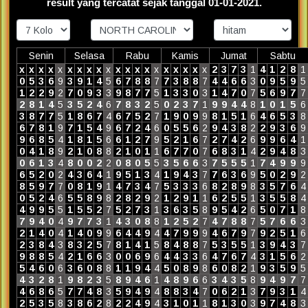
result yang tercatat sejak tanggal 01-01-2021.
Senin
Selasa
Rabu
Kamis
Jumat
Sabtu
x
x
x
x
x
x
x
x
x
x
x
x
x
x
x
x
x
x
x
x
2
3
7
3
1
4
1
2
8
1
0
5
3
6
9
3
9
1
4
5
6
7
8
8
7
7
3
8
8
7
4
4
6
6
3
0
9
5
9
5
1
2
2
9
2
7
0
9
3
3
9
8
7
7
5
1
3
3
0
3
1
4
7
0
7
5
6
9
7
7
2
8
1
4
5
3
5
2
4
6
7
8
3
2
5
0
2
3
7
1
9
9
4
4
8
1
0
1
5
6
3
8
7
7
5
1
8
6
7
4
6
7
5
2
7
1
9
0
9
9
8
1
5
1
6
4
6
5
3
8
6
7
8
1
9
7
1
5
4
9
6
7
2
4
6
0
5
5
6
2
9
4
3
8
2
2
9
3
6
9
9
6
8
5
4
1
8
1
5
6
6
1
2
7
9
5
2
1
6
7
2
7
4
2
6
9
9
6
4
1
0
4
1
8
9
2
1
0
8
8
2
1
0
1
1
6
7
7
0
7
6
8
3
1
4
2
9
4
8
3
0
6
1
3
4
8
0
0
2
2
0
8
0
5
5
3
5
6
6
3
7
5
5
5
1
7
4
9
9
9
6
5
2
0
2
4
3
6
4
1
9
5
1
3
4
1
9
4
3
7
7
6
3
6
9
5
0
2
9
2
8
5
9
7
7
0
8
1
9
1
4
7
3
4
7
5
3
3
3
6
8
2
8
9
8
3
5
7
6
4
0
5
2
4
6
5
5
8
9
8
2
8
2
9
2
1
2
9
1
1
6
2
5
5
1
3
5
5
8
4
4
9
9
5
5
1
5
5
2
7
5
2
7
3
1
3
6
3
5
8
9
5
4
2
6
5
0
7
1
8
7
9
4
0
4
9
7
7
3
1
4
3
0
8
8
1
2
5
2
7
4
7
8
8
7
5
7
6
6
3
2
1
4
0
4
1
4
0
9
9
6
4
4
9
4
4
7
9
9
9
4
6
7
9
7
9
2
5
1
6
2
3
8
4
3
8
3
2
5
7
8
1
4
1
5
8
4
8
8
7
5
3
5
5
1
3
9
4
3
7
9
8
8
5
4
2
1
6
6
3
0
0
6
9
6
4
4
3
3
6
4
7
6
7
4
3
1
5
6
2
5
4
6
0
6
3
6
0
8
8
1
1
9
4
4
5
0
8
9
8
6
0
8
2
1
9
3
5
9
5
4
3
2
8
1
9
8
2
3
5
8
9
4
6
1
4
8
9
6
6
3
4
3
5
8
9
4
9
7
7
4
6
8
6
5
7
7
4
8
3
5
9
4
9
4
8
8
3
4
7
0
6
2
1
3
7
9
3
1
4
2
5
3
5
8
3
8
6
2
8
2
2
4
9
4
3
1
0
1
1
8
1
3
0
3
9
7
4
8
3