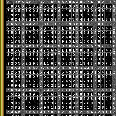
3
1
0
6
6
4
8
3
9
3
3
1
6
8
5
6
5
0
4
4
8
2
7
4
2
8
2
0
7
7
8
0
9
0
9
6
1
0
2
2
6
9
4
6
1
7
3
9
0
9
9
1
8
9
8
1
0
1
7
8
7
6
2
5
7
8
0
0
3
3
7
6
6
0
6
4
4
6
8
5
0
7
8
0
8
4
9
4
5
9
6
9
2
1
3
6
3
4
8
3
9
9
4
9
4
1
4
1
1
2
3
5
7
9
7
4
1
5
6
2
5
6
2
4
6
2
2
2
3
5
8
4
5
2
7
7
9
3
3
6
4
2
4
5
9
9
1
8
9
8
3
6
6
2
8
4
3
2
8
1
8
0
1
1
2
3
8
9
8
8
0
7
8
3
2
8
1
9
2
2
x
x
x
x
x
4
7
1
5
6
9
7
6
7
4
1
4
8
1
9
9
5
5
7
3
5
4
4
7
2
5
5
2
4
6
8
7
2
2
4
7
1
4
8
3
2
3
0
3
3
4
9
8
6
5
7
0
4
1
5
4
5
7
2
9
6
0
4
8
3
7
7
3
1
4
2
4
0
4
4
5
9
1
2
3
5
2
3
4
7
6
1
7
8
6
0
6
3
9
3
6
4
4
9
4
9
2
5
1
6
1
0
0
1
1
6
4
6
9
6
6
0
7
8
6
4
6
1
1
2
6
3
3
2
5
9
7
8
5
4
2
2
9
6
6
9
7
9
8
8
1
0
5
6
2
3
5
2
2
4
7
9
6
4
1
1
1
8
1
9
0
0
3
3
6
3
7
4
7
2
3
7
2
4
6
8
8
3
3
6
2
9
0
7
7
1
1
1
0
1
3
0
3
2
5
6
3
1
6
7
8
4
0
5
5
5
7
1
1
2
3
5
2
8
1
0
8
3
8
2
9
1
1
1
2
3
0
9
0
9
9
2
0
5
5
2
2
9
8
8
1
1
0
6
6
5
8
3
3
6
1
3
4
3
7
9
0
7
5
3
9
9
5
4
9
9
0
6
3
9
3
0
9
3
3
8
2
5
9
5
3
4
4
8
3
7
2
1
9
1
1
2
6
3
9
4
4
1
5
6
7
4
0
8
8
5
4
9
0
9
8
0
2
8
1
5
4
1
1
2
3
6
9
6
6
2
5
0
7
7
0
1
0
9
9
7
8
5
1
6
6
9
3
3
6
5
9
6
4
1
8
0
0
7
7
4
6
6
9
6
7
2
4
1
5
7
4
5
2
7
6
2
3
1
4
8
3
7
3
1
7
6
9
4
4
8
7
2
8
1
5
0
2
8
1
9
7
1
7
8
2
3
1
3
4
7
4
0
7
7
6
6
8
4
3
7
4
4
3
7
7
3
3
9
3
x
x
x
x
x
9
5
1
5
6
7
5
7
1
8
5
5
2
2
4
8
3
9
5
5
4
5
6
4
1
1
7
1
5
6
8
1
3
1
4
6
9
4
0
4
3
1
4
7
2
3
4
3
1
4
6
2
4
0
4
9
9
0
7
7
5
5
2
8
1
4
1
0
6
6
5
9
9
2
2
8
5
3
5
8
8
7
3
7
1
1
2
4
0
4
2
2
6
9
6
9
7
6
9
6
4
3
8
2
1
4
6
5
0
5
9
9
1
1
2
6
0
0
7
7
2
0
1
4
5
2
8
5
9
5
5
4
4
6
1
7
8
6
7
4
1
7
0
8
8
2
9
5
9
5
2
0
9
4
4
2
8
1
1
2