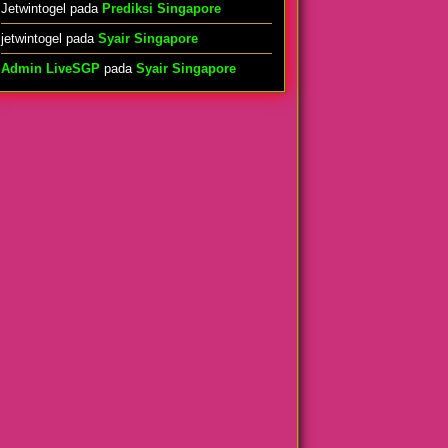
Jetwintogel
pada
Prediksi Singapore
jetwintogel
pada
Syair Singapore
Admin LiveSGP
pada
Syair Singapore