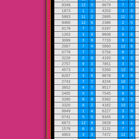
8
3
4
8
12
3
6
6
7
9
7
7
1
8
7
3
1
1
4
2
0
3
3
3
5
8
8
3
11
2
2
8
9
5
11
5
9
4
6
0
12
6
2
3
8
6
2
5
9
1
7
9
7
7
0
1
9
7
1
7
1
2
6
3
3
9
8
6
0
8
8
8
3
0
9
9
3
9
7
7
3
3
9
6
2
0
6
7
7
4
5
8
6
0
12
6
0
7
7
9
7
7
5
7
5
6
8
2
3
2
2
6
2
8
4
1
9
3
9
3
2
7
5
7
9
3
7
8
5
1
3
6
4
5
7
3
1
1
5
2
6
0
12
6
8
2
8
7
3
6
9
8
7
8
6
6
2
7
4
3
7
7
4
2
3
4
10
7
3
8
5
2
4
7
9
5
1
7
5
8
2
4
0
5
5
5
7
5
4
5
9
9
3
2
8
0
8
8
5
3
9
2
8
2
3
3
2
0
8
2
4
1
8
2
10
1
9
9
4
9
1
4
6
2
2
7
3
9
0
7
4
1
5
5
9
3
4
5
9
9
6
8
7
2
12
9
2
8
2
8
4
1
1
5
7
8
6
6
3
1
3
1
7
4
4
9
0
3
3
3
7
4
7
2
12
9