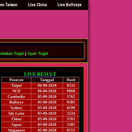
ive Taiwan
Live China
Live Bullseye
erkakas Togel
|
Syair Togel