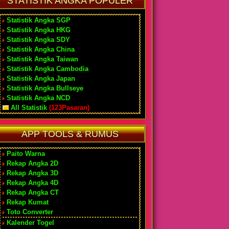
STATISTIK ANGKA POPULER
Statistik Angka SGP
Statistik Angka HKG
Statistik Angka SDY
Statistik Angka China
Statistik Angka Taiwan
Statistik Angka Cambodia
Statistik Angka Japan
Statistik Angka Bullseye
Statistik Angka NCD
All Statistik
(123Pasaran)
APP TOOLS & RUMUS
Paito Warna
Rekap Angka 2D
Rekap Angka 3D
Rekap Angka 4D
Rekap Angka CT
Rekap Kumat
Toto Converter
Kalender Togel