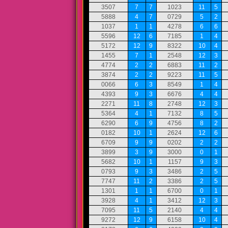
3
5
0
7
7
7
1
0
2
3
11
5
5
8
8
8
4
7
0
7
2
9
5
2
1
0
3
7
1
1
4
2
7
8
6
6
5
5
9
6
12
6
7
1
8
5
1
4
5
1
7
2
12
9
8
3
2
2
10
4
1
4
5
5
7
1
2
5
4
8
12
3
4
7
7
4
2
2
6
8
8
3
11
2
3
8
7
4
2
2
9
2
2
3
11
5
0
0
6
6
6
3
8
5
4
9
1
4
4
3
9
3
9
3
6
6
7
6
4
4
2
2
7
1
11
8
2
7
4
8
12
3
5
3
6
4
4
1
7
1
3
2
8
5
6
2
9
0
6
9
4
7
5
6
8
2
0
1
8
2
10
1
2
6
2
4
12
6
6
7
0
9
9
9
0
2
0
2
2
2
3
8
9
9
3
9
3
0
0
0
0
1
5
6
8
2
10
1
1
1
5
7
9
3
0
7
9
3
9
3
3
4
8
6
2
5
7
7
4
7
11
2
3
3
8
6
2
5
1
3
0
1
1
1
6
7
0
0
0
1
3
9
2
8
4
1
3
4
1
2
12
3
7
0
9
5
11
5
2
1
4
0
4
4
9
2
7
2
12
9
6
1
5
8
10
4