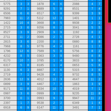
5
7
7
5
3
3
1
8
7
8
6
6
2
0
8
8
4
7
9
2
9
1
7
1
9
8
8
9
5
8
8
5
3
1
7
4
6
5
0
6
6
6
6
5
1
7
5
8
9
3
9
9
3
9
7
9
8
3
11
2
5
1
1
2
12
3
1
4
0
1
1
1
1
4
2
2
10
4
3
6
6
8
8
5
9
9
3
8
2
2
2
7
1
5
3
6
9
3
5
6
8
2
3
0
4
1
5
5
8
5
2
7
3
9
2
9
0
9
9
9
1
1
9
2
8
2
2
7
1
1
11
2
0
0
8
6
2
5
2
7
2
8
4
1
2
8
1
5
3
6
2
2
0
0
0
1
0
8
8
0
8
8
7
9
6
8
8
5
9
7
7
6
4
4
1
1
6
1
1
7
1
7
9
6
12
6
7
5
8
9
5
8
5
7
5
6
8
2
4
2
3
2
8
5
0
3
6
3
3
9
9
4
8
0
8
8
6
1
7
0
10
7
3
7
8
5
1
4
3
8
3
3
9
6
6
3
1
7
5
8
8
1
8
5
1
4
0
6
5
3
5
8
1
1
3
0
6
3
8
8
8
7
3
6
5
3
1
5
3
6
2
7
1
9
7
1
9
4
2
8
4
1
9
7
3
2
8
5
2
6
3
6
12
9
4
0
1
2
12
3
4
6
4
7
11
2
0
8
9
9
3
9
4
4
6
7
7
4
1
8
6
3
3
9
9
1
7
1
11
8
3
3
3
4
10
7
4
0
1
9
7
1
0
9
8
7
3
6
0
9
9
9
3
9
9
2
3
5
11
8
3
7
0
0
0
1
0
9
9
3
9
3
9
9
4
7
11
2
2
3
9
7
1
7
9
5
3
8
2
2
6
3
4
9
1
4
6
9
1
8
6
9
6
1
4
7
11
2
3
4
9
1
7
1