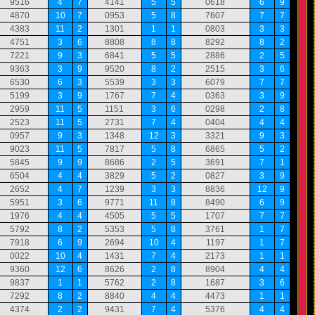
9
5
1
6
4
7
4
1
4
1
5
5
0
6
1
8
6
9
4
8
7
0
10
7
0
9
5
3
5
8
7
6
0
7
7
7
4
3
8
3
11
2
1
3
0
1
1
1
0
8
0
3
3
3
4
7
5
1
3
6
8
8
0
8
8
8
8
2
9
2
8
2
7
2
2
1
9
3
6
8
4
1
5
5
2
8
8
6
2
5
9
3
6
3
3
9
9
5
2
0
8
2
2
5
1
5
3
6
6
5
3
0
6
3
5
5
3
9
3
3
6
0
7
9
7
7
5
1
9
9
3
9
1
7
6
7
7
4
0
3
6
3
3
9
2
9
5
9
11
5
1
1
5
1
3
6
0
2
9
8
2
8
2
5
2
3
11
5
2
7
3
1
7
4
0
4
0
4
4
4
0
9
5
7
9
3
1
3
4
8
12
3
3
3
2
1
9
3
9
0
2
3
11
5
7
8
1
7
5
8
6
8
6
5
5
2
5
8
4
5
9
9
8
6
8
6
2
5
3
6
9
1
7
1
6
5
0
4
4
4
3
8
2
9
5
2
0
8
2
7
3
9
2
6
5
2
4
7
1
2
3
9
3
3
8
8
3
6
12
9
5
9
5
1
3
6
9
7
7
1
11
8
8
4
9
0
6
9
1
9
7
6
4
4
4
5
0
5
5
5
1
7
0
7
7
7
5
7
9
2
8
2
5
3
5
3
5
8
3
7
6
1
1
7
7
9
1
8
6
9
2
6
9
4
10
4
1
1
9
7
1
7
0
0
2
2
10
4
1
4
3
1
7
4
2
1
7
3
1
1
9
3
6
0
12
6
8
6
2
6
2
8
8
9
0
4
4
4
9
8
3
7
1
1
5
7
6
2
2
8
1
6
8
7
3
6
7
2
9
2
8
2
8
8
4
0
4
4
4
4
7
3
1
1
4
3
7
4
2
2
9
4
3
1
7
4
5
3
7
6
4
4