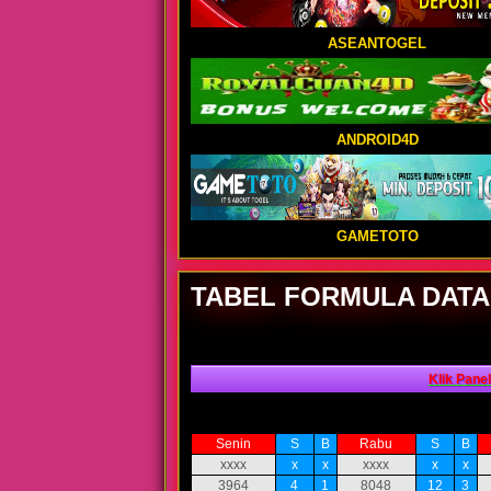
ASEANTOGEL
ANDROID4D
GAMETOTO
TABEL FORMULA DATA
Klik Pane
Senin
S
B
Rabu
S
B
x
x
x
x
x
x
x
x
x
x
x
x
3
9
6
4
4
1
8
0
4
8
12
3