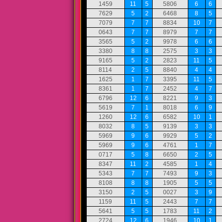
1
4
5
9
11
5
5
8
0
6
6
6
7
6
2
9
5
2
6
4
6
8
8
5
7
0
7
9
7
7
8
8
3
4
10
7
0
6
4
3
7
7
8
9
7
9
7
7
3
5
6
5
5
2
9
9
7
8
6
6
3
3
8
0
8
8
2
5
7
5
3
3
9
1
6
5
5
2
2
8
2
3
11
5
8
1
1
4
2
5
8
8
4
0
4
4
1
6
2
5
1
7
3
3
9
5
11
5
8
3
6
1
1
7
2
4
5
2
4
7
6
7
9
6
12
6
8
2
2
1
9
3
5
6
1
9
7
1
8
0
1
8
6
9
1
2
6
0
12
6
6
5
8
2
10
1
8
0
3
2
8
5
9
1
3
9
3
3
5
9
6
9
9
6
9
9
2
9
5
2
5
9
6
9
9
6
4
7
6
1
1
7
0
7
1
7
5
8
6
6
5
0
2
5
8
3
4
7
11
2
4
5
8
5
1
4
5
3
4
3
7
7
7
4
9
3
9
3
8
1
0
8
8
8
1
9
0
5
5
5
3
1
5
0
2
5
0
0
2
7
3
9
1
1
5
9
11
5
2
4
4
3
7
7
5
6
4
1
5
5
1
7
8
3
11
2
2
7
2
4
12
6
1
9
4
6
10
1