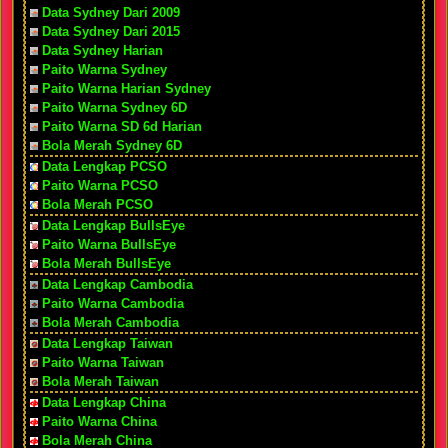
Data Sydney Dari 2009
Data Sydney Dari 2015
Data Sydney Harian
Paito Warna Sydney
Paito Warna Harian Sydney
Paito Warna Sydney 6D
Paito Warna SD 6d Harian
Bola Merah Sydney 6D
Data Lengkap PCSO
Paito Warna PCSO
Bola Merah PCSO
Data Lengkap BullsEye
Paito Warna BullsEye
Bola Merah BullsEye
Data Lengkap Cambodia
Paito Warna Cambodia
Bola Merah Cambodia
Data Lengkap Taiwan
Paito Warna Taiwan
Bola Merah Taiwan
Data Lengkap China
Paito Warna China
Bola Merah China