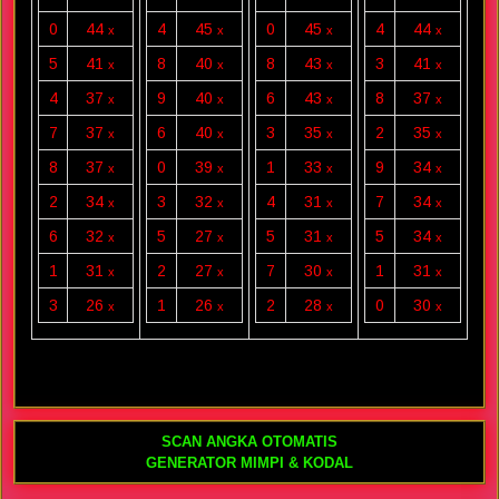
0
44
4
45
0
45
4
44
x
x
x
x
5
41
8
40
8
43
3
41
x
x
x
x
4
37
9
40
6
43
8
37
x
x
x
x
7
37
6
40
3
35
2
35
x
x
x
x
8
37
0
39
1
33
9
34
x
x
x
x
2
34
3
32
4
31
7
34
x
x
x
x
6
32
5
27
5
31
5
34
x
x
x
x
1
31
2
27
7
30
1
31
x
x
x
x
3
26
1
26
2
28
0
30
x
x
x
x
SCAN ANGKA OTOMATIS
GENERATOR MIMPI & KODAL