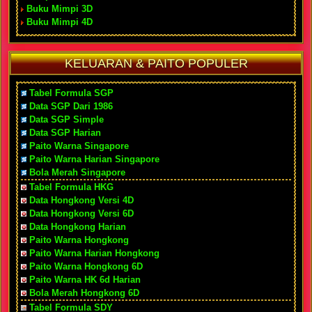
Buku Mimpi 3D
Buku Mimpi 4D
KELUARAN & PAITO POPULER
Tabel Formula SGP
Data SGP Dari 1986
Data SGP Simple
Data SGP Harian
Paito Warna Singapore
Paito Warna Harian Singapore
Bola Merah Singapore
Tabel Formula HKG
Data Hongkong Versi 4D
Data Hongkong Versi 6D
Data Hongkong Harian
Paito Warna Hongkong
Paito Warna Harian Hongkong
Paito Warna Hongkong 6D
Paito Warna HK 6d Harian
Bola Merah Hongkong 6D
Tabel Formula SDY