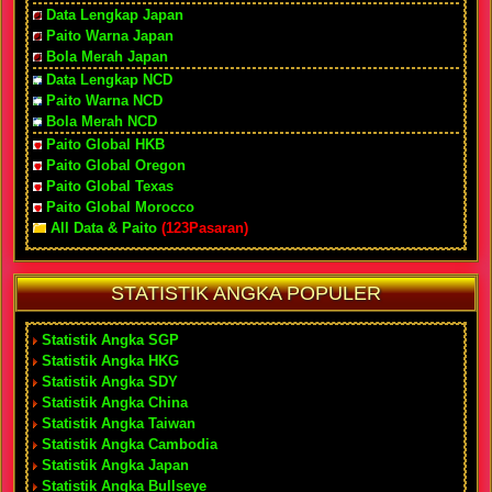
Data Lengkap Japan
Paito Warna Japan
Bola Merah Japan
Data Lengkap NCD
Paito Warna NCD
Bola Merah NCD
Paito Global HKB
Paito Global Oregon
Paito Global Texas
Paito Global Morocco
All Data & Paito
(123Pasaran)
STATISTIK ANGKA POPULER
Statistik Angka SGP
Statistik Angka HKG
Statistik Angka SDY
Statistik Angka China
Statistik Angka Taiwan
Statistik Angka Cambodia
Statistik Angka Japan
Statistik Angka Bullseye