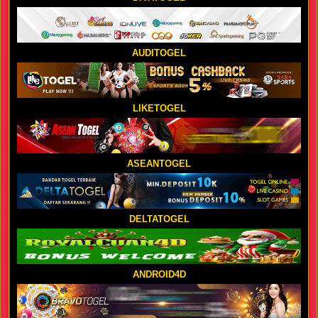
AUDITOGEL
LIKETOGEL
ASEANTOGEL
DELTATOGEL
ANDROID4D