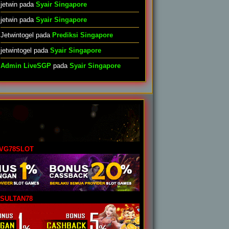
jetwin
pada
Syair Singapore
jetwin
pada
Syair Singapore
Jetwintogel
pada
Prediksi Singapore
jetwintogel
pada
Syair Singapore
Admin LiveSGP
pada
Syair Singapore
VG78SLOT
SULTAN78