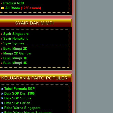
Prediksi NCD
All Room
(123Pasaran)
SYAIR DAN MIMPI
Syair Singapore
Syair Hongkong
Syair Sydney
Buku Mimpi 2D
Mimpi 2D Gambar
Buku Mimpi 3D
Buku Mimpi 4D
KELUARAN & PAITO POPULER
Tabel Formula SGP
Data SGP Dari 1986
Data SGP Simple
Data SGP Harian
Paito Warna Singapore
Paito Warna Harian Singapore