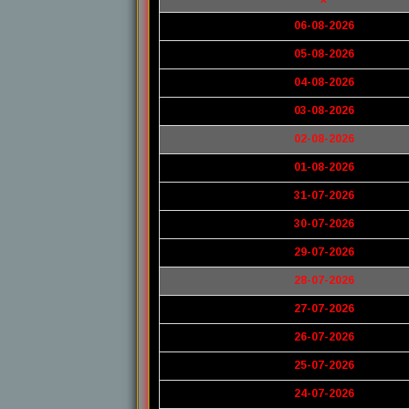
06-08-2026
05-08-2026
04-08-2026
03-08-2026
02-08-2026
01-08-2026
31-07-2026
30-07-2026
29-07-2026
28-07-2026
27-07-2026
26-07-2026
25-07-2026
24-07-2026