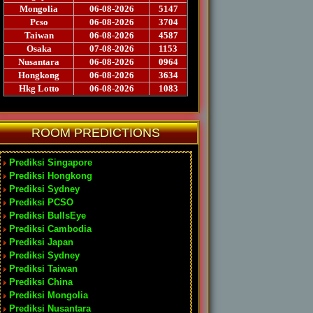
ROOM PREDICTIONS
Prediksi Singapore
Prediksi Hongkong
Prediksi Sydney
Prediksi PCSO
Prediksi BullsEye
Prediksi Cambodia
Prediksi Japan
Prediksi Sydney
Prediksi Taiwan
Prediksi China
Prediksi Mongolia
Prediksi Nusantara