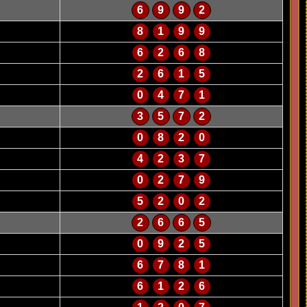
6
9
9
2
8
1
9
9
6
2
6
8
2
6
1
5
0
4
7
1
3
5
7
2
0
8
2
0
4
2
3
7
0
2
7
9
5
2
0
2
2
6
6
5
0
9
2
5
6
7
8
1
6
1
2
6