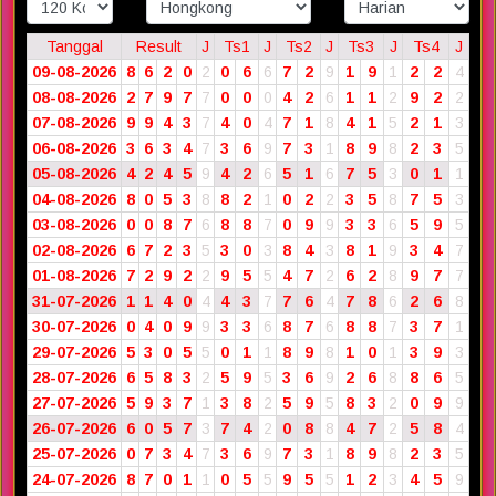
Tanggal
Result
J
Ts1
J
Ts2
J
Ts3
J
Ts4
J
09-08-2026
8
6
2
0
2
0
6
6
7
2
9
1
9
1
2
2
4
08-08-2026
2
7
9
7
7
0
0
0
4
2
6
1
1
2
9
2
2
07-08-2026
9
9
4
3
7
4
0
4
7
1
8
4
1
5
2
1
3
06-08-2026
3
6
3
4
7
3
6
9
7
3
1
8
9
8
2
3
5
05-08-2026
4
2
4
5
9
4
2
6
5
1
6
7
5
3
0
1
1
04-08-2026
8
0
5
3
8
8
2
1
0
2
2
3
5
8
7
5
3
03-08-2026
0
0
8
7
6
8
8
7
0
9
9
3
3
6
5
9
5
02-08-2026
6
7
2
3
5
3
0
3
8
4
3
8
1
9
3
4
7
01-08-2026
7
2
9
2
2
9
5
5
4
7
2
6
2
8
9
7
7
31-07-2026
1
1
4
0
4
4
3
7
7
6
4
7
8
6
2
6
8
30-07-2026
0
4
0
9
9
3
3
6
8
7
6
8
8
7
3
7
1
29-07-2026
5
3
0
5
5
0
1
1
8
9
8
1
0
1
3
9
3
28-07-2026
6
5
8
3
2
5
9
5
3
6
9
2
6
8
8
6
5
27-07-2026
5
9
3
7
1
3
8
2
5
9
5
8
3
2
0
9
9
26-07-2026
6
0
5
7
3
7
4
2
0
8
8
4
7
2
5
8
4
25-07-2026
0
7
3
4
7
3
6
9
7
3
1
8
9
8
2
3
5
24-07-2026
8
7
0
1
1
0
5
5
9
5
5
1
2
3
4
5
9