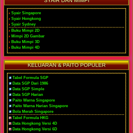
SYAIR DAN MIMPI
Syair Singapore
Syair Hongkong
Syair Sydney
Buku Mimpi 2D
Mimpi 2D Gambar
Buku Mimpi 3D
Buku Mimpi 4D
KELUARAN & PAITO POPULER
Tabel Formula SGP
Data SGP Dari 1986
Data SGP Simple
Data SGP Harian
Paito Warna Singapore
Paito Warna Harian Singapore
Bola Merah Singapore
Tabel Formula HKG
Data Hongkong Versi 4D
Data Hongkong Versi 6D