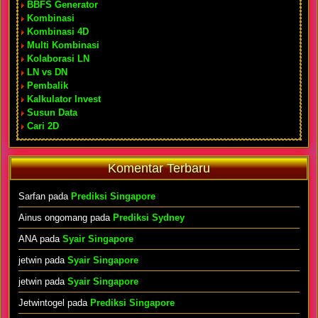
BBFS Generator
Kombinasi
Kombinasi 4D
Multi Kombinasi
Kolaborasi LN
LN vs DN
Pembalik
Kalkulator Invest
Susun Data
Cari 2D
Komentar Terbaru
Sarfan
pada
Prediksi Singapore
Ainus ongomang
pada
Prediksi Sydney
ANA
pada
Syair Singapore
jetwin
pada
Syair Singapore
jetwin
pada
Syair Singapore
Jetwintogel
pada
Prediksi Singapore