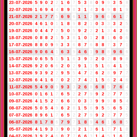
23-07-2026
5
9
0
2
2
1
6
7
5
3
8
0
9
9
3
5
8
22-07-2026
1
6
9
4
4
8
9
8
3
1
4
3
6
9
8
1
9
21-07-2026
2
1
7
7
5
6
9
6
1
1
2
9
6
6
6
1
7
20-07-2026
4
6
1
0
1
1
8
9
8
2
1
0
3
3
3
2
5
19-07-2026
0
4
4
7
2
5
0
5
9
2
2
2
1
3
4
2
6
18-07-2026
0
8
8
2
1
5
3
8
1
0
1
2
8
1
6
0
6
17-07-2026
8
8
0
9
9
3
3
6
8
7
6
8
8
7
3
7
1
16-07-2026
9
0
6
4
1
6
3
9
4
6
1
9
8
8
9
6
6
15-07-2026
0
6
5
5
1
5
1
6
3
9
3
2
0
2
8
9
8
14-07-2026
9
2
0
6
6
2
0
2
9
1
1
5
1
6
4
1
5
13-07-2026
9
3
9
2
2
9
5
5
4
7
2
6
2
8
9
7
7
12-07-2026
6
4
1
6
7
0
2
2
7
4
2
1
5
6
2
4
6
11-07-2026
5
4
9
0
9
9
3
3
2
6
8
6
8
5
7
6
4
10-07-2026
0
1
6
1
7
6
5
2
2
7
9
9
2
2
7
7
5
09-07-2026
4
1
5
2
7
6
6
3
0
3
3
9
9
9
8
5
4
08-07-2026
5
0
5
4
9
6
2
8
1
5
6
9
5
5
6
5
2
07-07-2026
8
9
6
1
7
6
5
2
2
7
9
9
2
2
7
7
5
06-07-2026
8
1
7
8
6
7
9
7
1
8
9
4
6
1
6
8
5
05-07-2026
4
1
9
3
3
9
0
9
2
1
3
6
1
7
7
1
8
04-07-2026
3
9
2
4
6
0
7
7
6
6
3
1
4
5
1
6
7