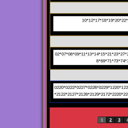
1
2
3