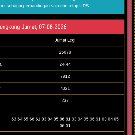
n ini sebagai perbandingan saja dan tetap UPS
Hongkong Jumat, 07-08-2026
Jumat Legi
25678
a
24-44
7912
r
4321
237
63 64 65 66 61 83 84 85 86 81 93 94 95 96 91 03 04 05
06 01