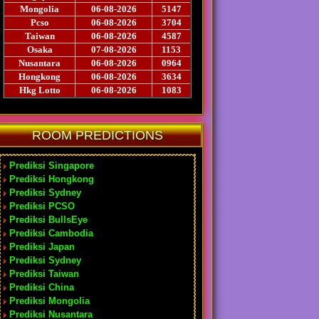
ROOM PREDICTIONS
Prediksi Singapore
Prediksi Hongkong
Prediksi Sydney
Prediksi PCSO
Prediksi BullsEye
Prediksi Cambodia
Prediksi Japan
Prediksi Sydney
Prediksi Taiwan
Prediksi China
Prediksi Mongolia
Prediksi Nusantara