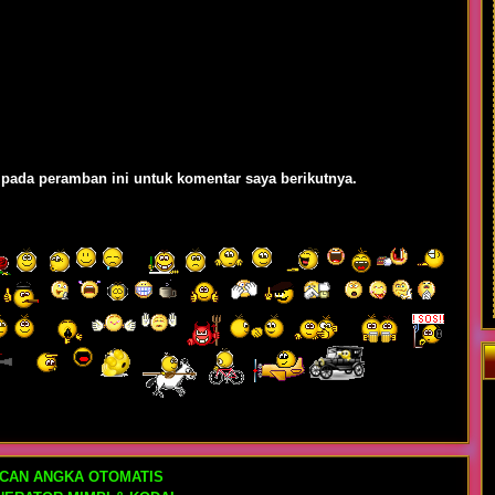
pada peramban ini untuk komentar saya berikutnya.
CAN ANGKA OTOMATIS