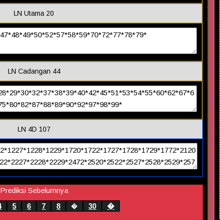
LN Utama 20
LN Cadangan 44
LN 4D 107
Prediksi Sebelumnya
4
5
6
7
8
�
30
�