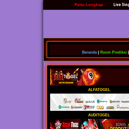
Paito Lengkap
Live Sin
Beranda
|
Room Prediksi
ALFATOGEL
AUDITOGEL