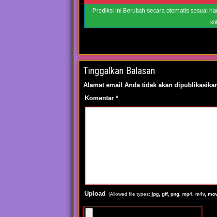
Prediksi Ini Berubah secara otomatis sesuai h
kl
Tinggalkan Balasan
Alamat email Anda tidak akan dipublikasika
Komentar
*
Upload
(Allowed file types:
jpg, gif, png, mp4, m4v, mo