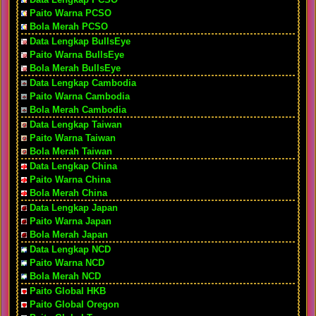
Paito Warna PCSO
Bola Merah PCSO
Data Lengkap BullsEye
Paito Warna BullsEye
Bola Merah BullsEye
Data Lengkap Cambodia
Paito Warna Cambodia
Bola Merah Cambodia
Data Lengkap Taiwan
Paito Warna Taiwan
Bola Merah Taiwan
Data Lengkap China
Paito Warna China
Bola Merah China
Data Lengkap Japan
Paito Warna Japan
Bola Merah Japan
Data Lengkap NCD
Paito Warna NCD
Bola Merah NCD
Paito Global HKB
Paito Global Oregon