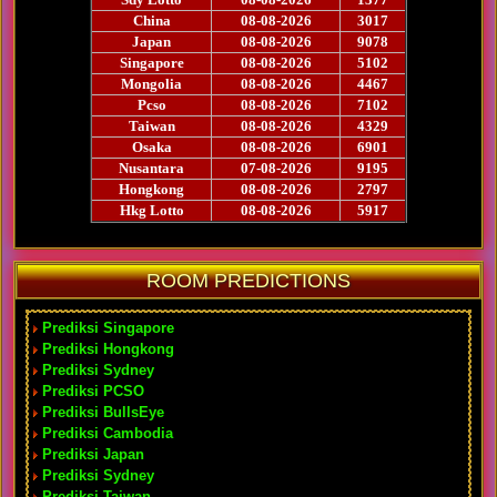
ROOM PREDICTIONS
Prediksi Singapore
Prediksi Hongkong
Prediksi Sydney
Prediksi PCSO
Prediksi BullsEye
Prediksi Cambodia
Prediksi Japan
Prediksi Sydney
Prediksi Taiwan