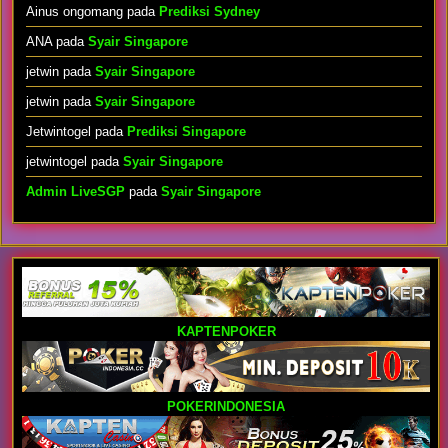
Ainus ongomang
pada
Prediksi Sydney
ANA
pada
Syair Singapore
jetwin
pada
Syair Singapore
jetwin
pada
Syair Singapore
Jetwintogel
pada
Prediksi Singapore
jetwintogel
pada
Syair Singapore
Admin LiveSGP
pada
Syair Singapore
KAPTENPOKER
POKERINDONESIA