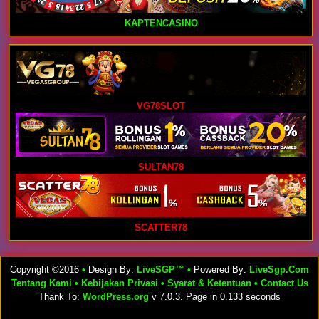
KAPTENCASINO
VG78SLOT
SULTAN78
SCATTER78
Copyright ©2016
•
Design By:
LiveSGP™
•
Powered By:
LiveSgp.Com
Tentang Kami
•
Kebijakan Privasi
•
Syarat & Ketentuan
•
Contact Us
Thank To:
WordPress.org
v 7.0.3. Page in 0.133 seconds