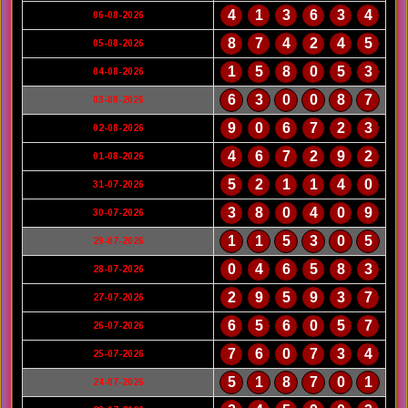
4
1
3
6
3
4
06-08-2026
8
7
4
2
4
5
05-08-2026
1
5
8
0
5
3
04-08-2026
6
3
0
0
8
7
03-08-2026
9
0
6
7
2
3
02-08-2026
4
6
7
2
9
2
01-08-2026
5
2
1
1
4
0
31-07-2026
3
8
0
4
0
9
30-07-2026
1
1
5
3
0
5
29-07-2026
0
4
6
5
8
3
28-07-2026
2
9
5
9
3
7
27-07-2026
6
5
6
0
5
7
26-07-2026
7
6
0
7
3
4
25-07-2026
5
1
8
7
0
1
24-07-2026