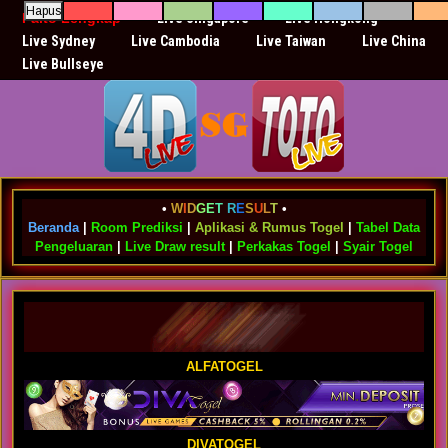
Hapus
Paito Lengkap
Live Singapore
Live Hongkong
Live Sydney
Live Cambodia
Live Taiwan
Live China
Live Bullseye
•
W
I
D
G
E
T
R
E
S
U
L
T
•
Beranda
|
Room Prediksi
|
Aplikasi & Rumus Togel
|
Tabel Data
Pengeluaran
|
Live Draw result
|
Perkakas Togel
|
Syair Togel
ALFATOGEL
DIVATOGEL