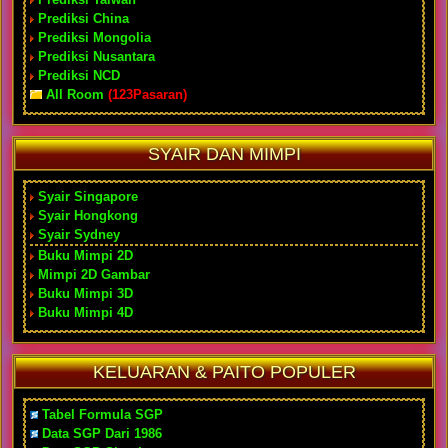
Prediksi China
Prediksi Mongolia
Prediksi Nusantara
Prediksi NCD
All Room
(123Pasaran)
SYAIR DAN MIMPI
Syair Singapore
Syair Hongkong
Syair Sydney
Buku Mimpi 2D
Mimpi 2D Gambar
Buku Mimpi 3D
Buku Mimpi 4D
KELUARAN & PAITO POPULER
Tabel Formula SGP
Data SGP Dari 1986