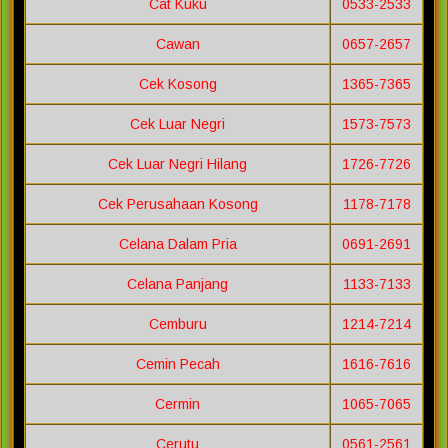
Cat Kuku
0533-2533
Cawan
0657-2657
Cek Kosong
1365-7365
Cek Luar Negri
1573-7573
Cek Luar Negri Hilang
1726-7726
Cek Perusahaan Kosong
1178-7178
Celana Dalam Pria
0691-2691
Celana Panjang
1133-7133
Cemburu
1214-7214
Cemin Pecah
1616-7616
Cermin
1065-7065
Cerutu
0561-2561