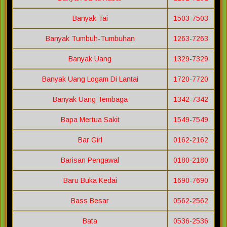
Banyak Tai
1503-7503
Banyak Tumbuh-Tumbuhan
1263-7263
Banyak Uang
1329-7329
Banyak Uang Logam Di Lantai
1720-7720
Banyak Uang Tembaga
1342-7342
Bapa Mertua Sakit
1549-7549
Bar Girl
0162-2162
Barisan Pengawal
0180-2180
Baru Buka Kedai
1690-7690
Bass Besar
0562-2562
Bata
0536-2536