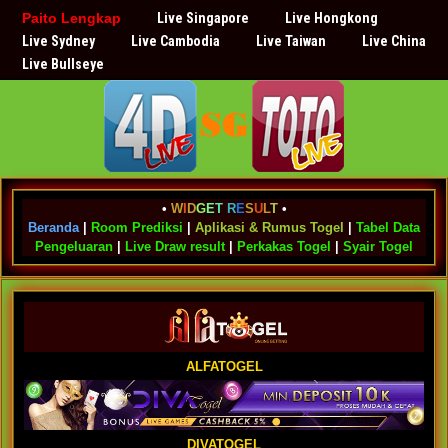
Paito Lengkap
Live Singapore
Live Hongkong
Live Sydney
Live Cambodia
Live Taiwan
Live China
Live Bullseye
•
W
I
D
G
E
T
R
E
S
U
L
T
•
Beranda
|
Room Prediksi
|
Aplikasi & Rumus Togel
|
Tabel Data
Pengeluaran
|
Live Draw result
|
Perkakas Togel
|
Syair Togel
ALFATOGEL
DIVATOGEL