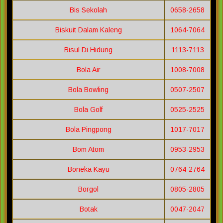
Bis Sekolah
0658-2658
Biskuit Dalam Kaleng
1064-7064
Bisul Di Hidung
1113-7113
Bola Air
1008-7008
Bola Bowling
0507-2507
Bola Golf
0525-2525
Bola Pingpong
1017-7017
Bom Atom
0953-2953
Boneka Kayu
0764-2764
Borgol
0805-2805
Botak
0047-2047