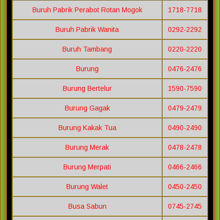
Buruh Pabrik Perabot Rotan Mogok
1718-7718
Buruh Pabrik Wanita
0292-2292
Buruh Tambang
0220-2220
Burung
0476-2476
Burung Bertelur
1590-7590
Burung Gagak
0479-2479
Burung Kakak Tua
0490-2490
Burung Merak
0478-2478
Burung Merpati
0466-2466
Burung Walet
0450-2450
Busa Sabun
0745-2745