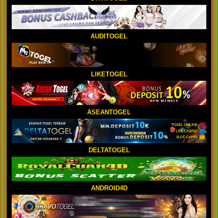
AUDITOGEL
LIKETOGEL
ASEANTOGEL
DELTATOGEL
ANDROID4D