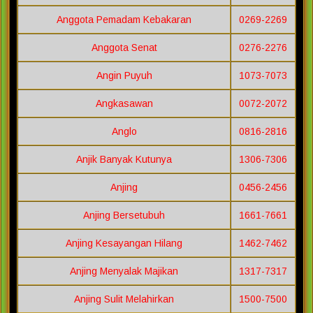
Anggota Pemadam Kebakaran
0269-2269
Anggota Senat
0276-2276
Angin Puyuh
1073-7073
Angkasawan
0072-2072
Anglo
0816-2816
Anjik Banyak Kutunya
1306-7306
Anjing
0456-2456
Anjing Bersetubuh
1661-7661
Anjing Kesayangan Hilang
1462-7462
Anjing Menyalak Majikan
1317-7317
Anjing Sulit Melahirkan
1500-7500