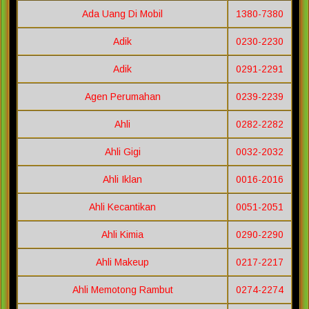
Ada Uang Di Mobil
1380-7380
Adik
0230-2230
Adik
0291-2291
Agen Perumahan
0239-2239
Ahli
0282-2282
Ahli Gigi
0032-2032
Ahli Iklan
0016-2016
Ahli Kecantikan
0051-2051
Ahli Kimia
0290-2290
Ahli Makeup
0217-2217
Ahli Memotong Rambut
0274-2274