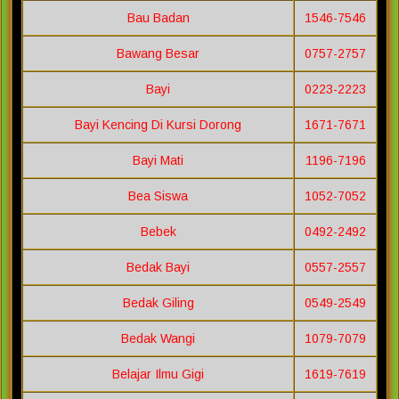
Bau Badan
1546-7546
Bawang Besar
0757-2757
Bayi
0223-2223
Bayi Kencing Di Kursi Dorong
1671-7671
Bayi Mati
1196-7196
Bea Siswa
1052-7052
Bebek
0492-2492
Bedak Bayi
0557-2557
Bedak Giling
0549-2549
Bedak Wangi
1079-7079
Belajar Ilmu Gigi
1619-7619