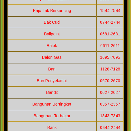
Baju Tak Berkancing
1544-7544
Bak Cuci
0744-2744
Ballpoint
0681-2681
Balok
0611-2611
Balon Gas
1095-7095
Ban
1128-7128
Ban Penyelamat
0670-2670
Bandit
0027-2027
Bangunan Bertingkat
0357-2357
Bangunan Terbakar
1343-7343
Bank
0444-2444