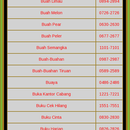
Buah Limau
0894-2894
Buah Melon
0726-2726
Buah Pear
0630-2630
Buah Peler
0677-2677
Buah Semangka
1101-7101
Buah-Buahan
0987-2987
Buah-Buahan Tiruan
0589-2589
Buaya
0486-2486
Buka Kantor Cabang
1221-7221
Buku Cek Hilang
1551-7551
Buku Cinta
0830-2830
Buku Harian
0826-2826