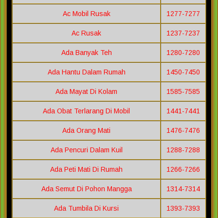
Ac Mobil Rusak
1277-7277
Ac Rusak
1237-7237
Ada Banyak Teh
1280-7280
Ada Hantu Dalam Rumah
1450-7450
Ada Mayat Di Kolam
1585-7585
Ada Obat Terlarang Di Mobil
1441-7441
Ada Orang Mati
1476-7476
Ada Pencuri Dalam Kuil
1288-7288
Ada Peti Mati Di Rumah
1266-7266
Ada Semut Di Pohon Mangga
1314-7314
Ada Tumbila Di Kursi
1393-7393