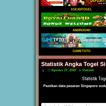
ASEANTOGEL
ANDROID4D
GAMETOTO
Statistik Angka Togel S
Agustus 27, 2020
Statistik
Statistik To
Pastikan data pasaran Singapore suda