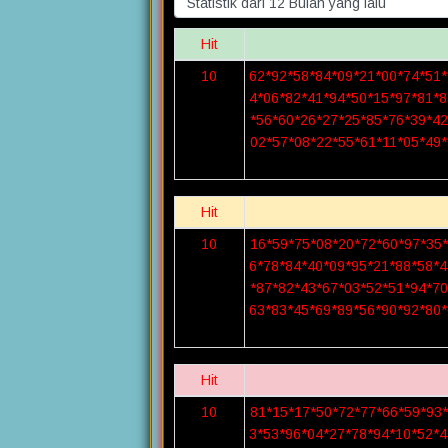
Hit
10
62*92*58*84*09*21*00*74*51*
4*06*82*41*94*50*15*97*81*8
*56*60*26*27*25*85*76*39*42
02*57*08*22*55*61*11*05*49*
Hit
10
16*59*75*08*20*72*60*97*35*
6*78*84*40*09*95*21*88*58*4
*87*82*43*67*03*52*51*94*70
63*83*45*69*89*56*90*92*80*
Hit
10
81*15*17*50*72*77*66*59*93*
3*53*96*04*27*78*94*10*52*4