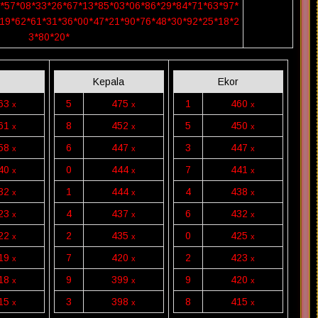
*57*08*33*26*67*13*85*03*06*86*29*84*71*63*97*
19*62*61*31*36*00*47*21*90*76*48*30*92*25*18*2
3*80*20*
Kepala
Ekor
63
5
475
1
460
x
x
x
61
8
452
5
450
x
x
x
58
6
447
3
447
x
x
x
40
0
444
7
441
x
x
x
32
1
444
4
438
x
x
x
23
4
437
6
432
x
x
x
22
2
435
0
425
x
x
x
19
7
420
2
423
x
x
x
18
9
399
9
420
x
x
x
15
3
398
8
415
x
x
x