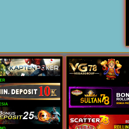
ER
ESIA
INO