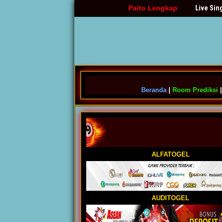
Paito Lengkap
Live Sin
Beranda
|
Room Prediksi
ALFATOGEL
AUDITOGEL