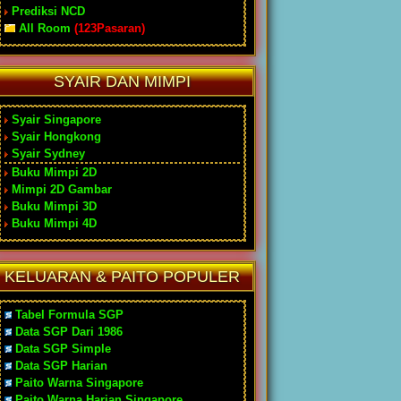
Prediksi NCD
All Room
(123Pasaran)
SYAIR DAN MIMPI
Syair Singapore
Syair Hongkong
Syair Sydney
Buku Mimpi 2D
Mimpi 2D Gambar
Buku Mimpi 3D
Buku Mimpi 4D
KELUARAN & PAITO POPULER
Tabel Formula SGP
Data SGP Dari 1986
Data SGP Simple
Data SGP Harian
Paito Warna Singapore
Paito Warna Harian Singapore