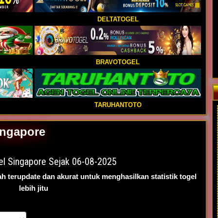
DELTATOGEL
BRAVOTOGEL
TARUHANTOTO
ingapore
gel Singapore Sejak 06-08-2025
h terupdate dan akurat untuk menghasilkan statistik togel
lebih jitu