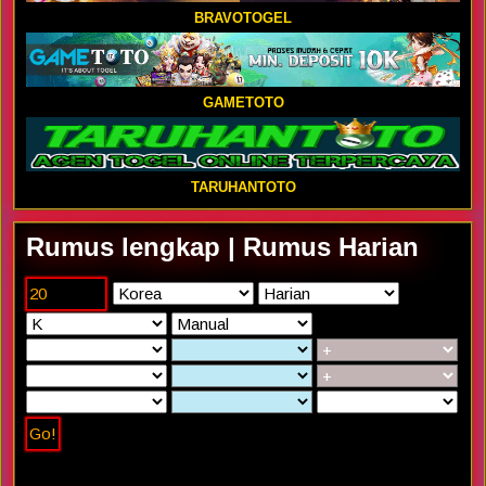
BRAVOTOGEL
GAMETOTO
TARUHANTOTO
Rumus lengkap | Rumus Harian