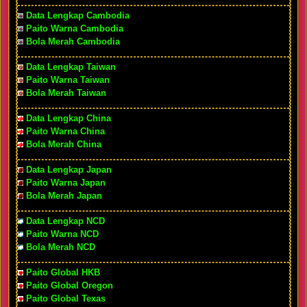
Data Lengkap Cambodia
Paito Warna Cambodia
Bola Merah Cambodia
Data Lengkap Taiwan
Paito Warna Taiwan
Bola Merah Taiwan
Data Lengkap China
Paito Warna China
Bola Merah China
Data Lengkap Japan
Paito Warna Japan
Bola Merah Japan
Data Lengkap NCD
Paito Warna NCD
Bola Merah NCD
Paito Global HKB
Paito Global Oregon
Paito Global Texas