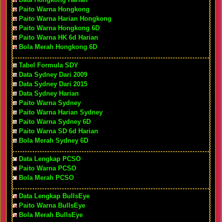
Paito Warna Hongkong
Paito Warna Harian Hongkong
Paito Warna Hongkong 6D
Paito Warna HK 6d Harian
Bola Merah Hongkong 6D
Tabel Formula SDY
Data Sydney Dari 2009
Data Sydney Dari 2015
Data Sydney Harian
Paito Warna Sydney
Paito Warna Harian Sydney
Paito Warna Sydney 6D
Paito Warna SD 6d Harian
Bola Merah Sydney 6D
Data Lengkap PCSO
Paito Warna PCSO
Bola Merah PCSO
Data Lengkap BullsEye
Paito Warna BullsEye
Bola Merah BullsEye