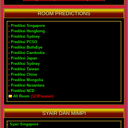
ROOM PREDICTIONS
Prediksi Singapore
Prediksi Hongkong
Prediksi Sydney
Prediksi PCSO
Prediksi BullsEye
Prediksi Cambodia
Prediksi Japan
Prediksi Sydney
Prediksi Taiwan
Prediksi China
Prediksi Mongolia
Prediksi Nusantara
Prediksi NCD
All Room
(123Pasaran)
SYAIR DAN MIMPI
Syair Singapore