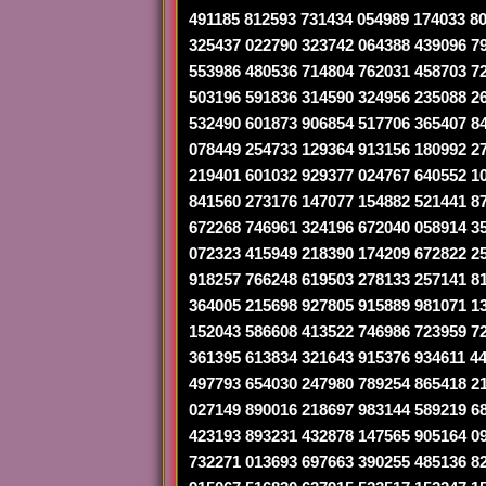
491185 812593 731434 054989 174033 8
325437 022790 323742 064388 439096 7
553986 480536 714804 762031 458703 7
503196 591836 314590 324956 235088 2
532490 601873 906854 517706 365407 8
078449 254733 129364 913156 180992 2
219401 601032 929377 024767 640552 1
841560 273176 147077 154882 521441 8
672268 746961 324196 672040 058914 3
072323 415949 218390 174209 672822 2
918257 766248 619503 278133 257141 8
364005 215698 927805 915889 981071 1
152043 586608 413522 746986 723959 7
361395 613834 321643 915376 934611 4
497793 654030 247980 789254 865418 2
027149 890016 218697 983144 589219 6
423193 893231 432878 147565 905164 0
732271 013693 697663 390255 485136 8