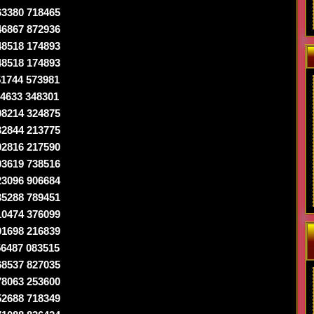
63380 718465
46867 872936
48518 174893
48518 174893
51744 573981
14633 348301
08214 324875
32844 213775
02816 217590
03619 738516
23096 906684
35288 789451
10474 376099
01698 216839
56487 083515
68537 827035
78063 253600
52688 718349