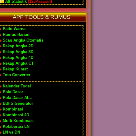
All Statistik
(123Pasaran)
APP TOOLS & RUMUS
Paito Warna
Rumus Harian
Scan Angka Otomatis
Rekap Angka 2D
Rekap Angka 3D
Rekap Angka 4D
Rekap Angka CT
Rekap Kumat
Toto Converter
Kalender Togel
Pola Dasar
Pola Dasar ALL
BBFS Generator
Kombinasi
Kombinasi 4D
Multi Kombinasi
Kolaborasi LN
LN vs DN