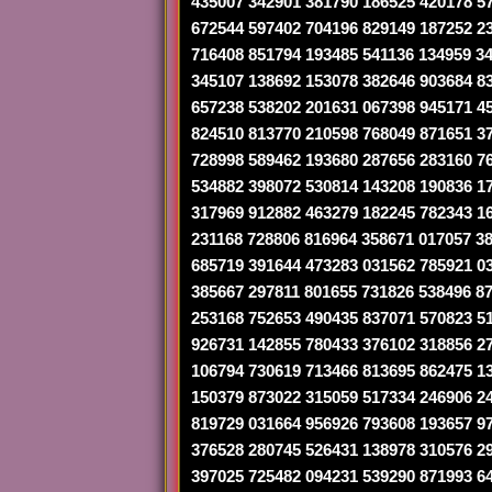
435007 342901 381790 186525 420178 5
672544 597402 704196 829149 187252 2
716408 851794 193485 541136 134959 3
345107 138692 153078 382646 903684 8
657238 538202 201631 067398 945171 4
824510 813770 210598 768049 871651 3
728998 589462 193680 287656 283160 7
534882 398072 530814 143208 190836 1
317969 912882 463279 182245 782343 1
231168 728806 816964 358671 017057 3
685719 391644 473283 031562 785921 0
385667 297811 801655 731826 538496 8
253168 752653 490435 837071 570823 5
926731 142855 780433 376102 318856 2
106794 730619 713466 813695 862475 1
150379 873022 315059 517334 246906 2
819729 031664 956926 793608 193657 9
376528 280745 526431 138978 310576 2
397025 725482 094231 539290 871993 6