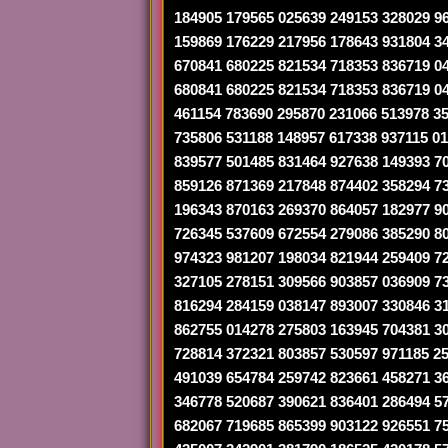
184905 179565 025639 249153 328029 9
159869 176229 217956 178643 931804 3
670841 680225 821534 718353 836719 0
680841 680225 821534 718353 836719 0
461154 783690 295870 231066 513978 3
735806 531188 148957 617338 937115 0
839577 501485 831464 927638 149393 7
859126 871369 217848 874402 358294 7
196343 870163 269370 864057 182977 9
726345 537609 672554 279086 385290 8
974323 981207 198034 821944 259409 7
327105 278151 309566 903857 036909 7
816294 284159 038147 893007 330846 3
862755 014278 275803 163945 704381 3
728814 372321 803857 530597 971185 2
491039 654784 259742 823661 458271 3
346778 520687 390621 836401 286494 5
682067 719685 865399 903122 926551 7