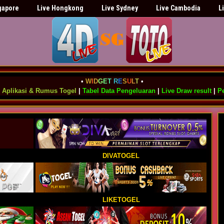
gapore
Live Hongkong
Live Sydney
Live Cambodia
L
•
W
I
D
G
E
T
R
E
S
U
L
T
•
|
Aplikasi & Rumus Togel
|
Tabel Data Pengeluaran
|
Live Draw result
|
P
DIVATOGEL
LIKETOGEL