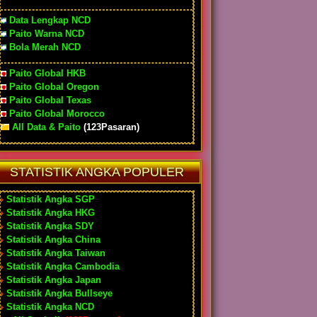
Data Lengkap NCD
Paito Warna NCD
Bola Merah NCD
Paito Global HKB
Paito Global Oregon
Paito Global Texas
Paito Global Morocco
All Data & Paito
(123Pasaran)
STATISTIK ANGKA POPULER
Statistik Angka SGP
Statistik Angka HKG
Statistik Angka SDY
Statistik Angka China
Statistik Angka Taiwan
Statistik Angka Cambodia
Statistik Angka Japan
Statistik Angka Bullseye
Statistik Angka NCD