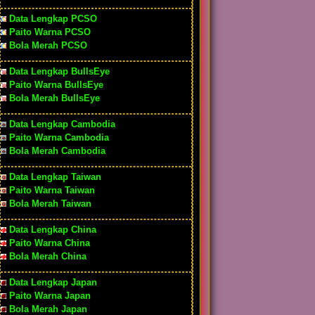
Data Lengkap PCSO
Paito Warna PCSO
Bola Merah PCSO
Data Lengkap BullsEye
Paito Warna BullsEye
Bola Merah BullsEye
Data Lengkap Cambodia
Paito Warna Cambodia
Bola Merah Cambodia
Data Lengkap Taiwan
Paito Warna Taiwan
Bola Merah Taiwan
Data Lengkap China
Paito Warna China
Bola Merah China
Data Lengkap Japan
Paito Warna Japan
Bola Merah Japan